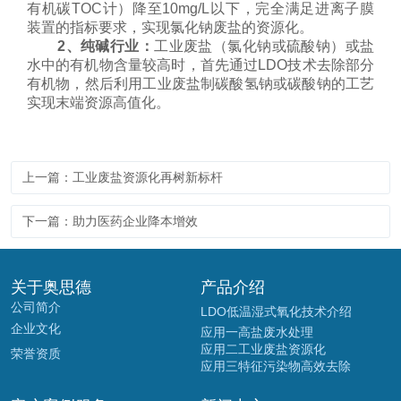
有机碳TOC计）降至10mg/L以下，完全满足进离子膜
装置的指标要求，实现氯化钠废盐的资源化。
2、纯碱行业：
工业废盐（氯化钠或硫酸钠）或盐
水中的有机物含量较高时，首先通过LDO技术去除部分
有机物，然后利用工业废盐制碳酸氢钠或碳酸钠的工艺
实现末端资源高值化。
上一篇：工业废盐资源化再树新标杆
下一篇：助力医药企业降本增效
关于奥思德
产品介绍
公司简介
LDO低温湿式氧化技术介绍
企业文化
应用一高盐废水处理
应用二工业废盐资源化
荣誉资质
应用三特征污染物高效去除