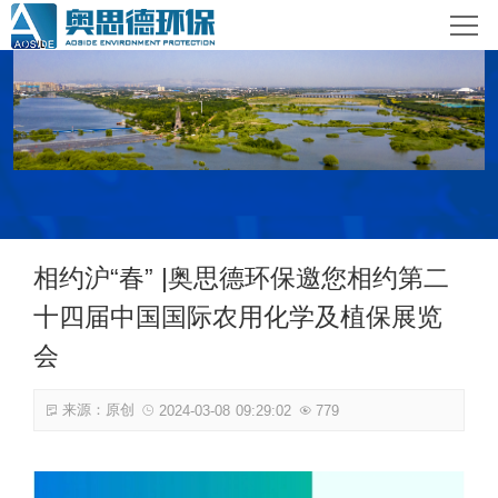
网站首页
关于奥思德
产品介绍
客户案例服务
相约沪“春” |奥思德环保邀您相约第二
新闻资讯
十四届中国国际农用化学及植保展览
联系我们
会
来源：原创
2024-03-08 09:29:02
779